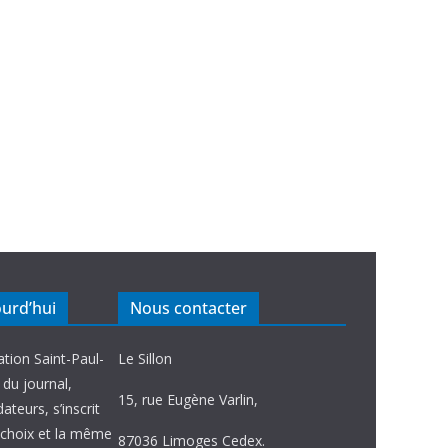
ourd’hui
Nous contacter
ation Saint-Paul-
Le Sillon
e du journal,
15, rue Eugène Varlin,
ateurs, s’inscrit
choix et la même
87036 Limoges Cedex.