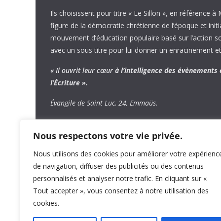
Ils choisissent pour titre « Le Sillon », en référence à
figure de la démocratie chrétienne de l’époque et initi
mouvement d’éducation populaire basé sur l’action soci
avec un sous titre pour lui donner un enracinement et
« Il ouvrit leur cœur
à l’intelligence
des évènements
l’Écriture ».
Évangile de Saint Luc, 24, Emmaüs.
Nous respectons votre vie privée.
Nous utilisons des cookies pour améliorer votre expérienc
de navigation, diffuser des publicités ou des contenus
personnalisés et analyser notre trafic. En cliquant sur «
Tout accepter », vous consentez à notre utilisation des
cookies.