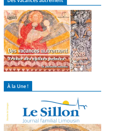
Des vacances autrement
À la Une !