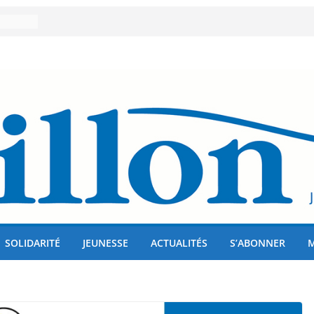
er 80
lises
us !
SOLIDARITÉ
JEUNESSE
ACTUALITÉS
S’ABONNER