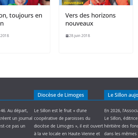
lon, toujours en
Vers des horizons
in
nouveaux
 2018
28 juin 2018
Diocèse de Limoges
Le Sillon auj
946. Au départ,
Le Sillon est le fruit « d’une
En 2026, l’Associ
créent un journal
coopérative de paroisses du
Le Sillon, éditric
’est-ce pas un
diocèse de Limoges », il est ouvert
héritière des fond
à la vie locale en Haute-Vienne et
dans les mêmes 