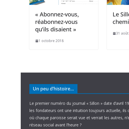
« Abonnez-vous,
Le Sil
réabonnez-vous
chem
qu’ils disaient »
31 août
1 octobre 2018
Un peu d’histoire…
Le premier numéro du journal « Sillon » date d’avril 1
les fondateurs ont une intuition toujours actuelle, ils 
où chaque paroisse serait vue et verrait les autres, n
réseau social avant l’heure ?