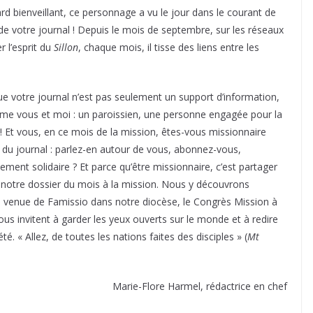
rd bienveillant, ce personnage a vu le jour dans le courant de
 de votre journal ! Depuis le mois de septembre, sur les réseaux
 l’esprit du
Sillon
, chaque mois, il tisse des liens entre les
e votre journal n’est pas seulement un support d’information,
mme vous et moi : un paroissien, une personne engagée pour la
 Et vous, en ce mois de la mission, êtes-vous missionnaire
u journal : parlez-en autour de vous, abonnez-vous,
ent solidaire ? Et parce qu’être missionnaire, c’est partager
notre dossier du mois à la mission. Nous y découvrons
a venue de Famissio dans notre diocèse, le Congrès Mission à
ous invitent à garder les yeux ouverts sur le monde et à redire
é. « Allez, de toutes les nations faites des disciples » (
Mt
Marie-Flore Harmel, rédactrice en chef