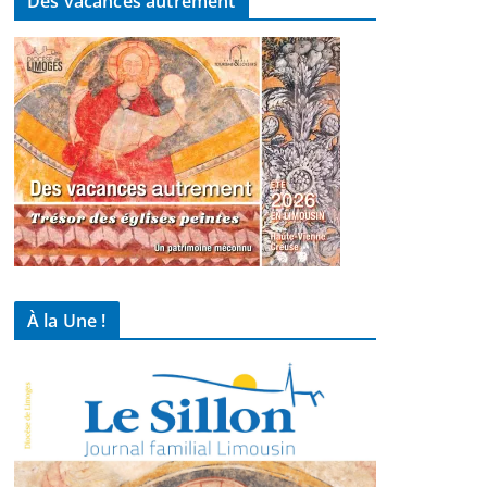
Des vacances autrement
À la Une !