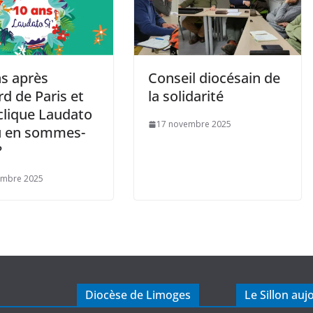
ns après
Conseil diocésain de
rd de Paris et
la solidarité
clique Laudato
17 novembre 2025
où en sommes-
?
embre 2025
Diocèse de Limoges
Le Sillon auj