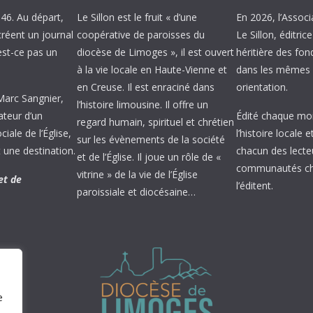
946. Au départ,
Le Sillon est le fruit « d’une
En 2026, l’Associ
créent un journal
coopérative de paroisses du
Le Sillon, éditric
’est-ce pas un
diocèse de Limoges », il est ouvert
héritière des fond
à la vie locale en Haute-Vienne et
dans les mêmes 
en Creuse. Il est enraciné dans
orientation.
 Marc Sangnier,
l’histoire limousine. Il offre un
ateur d’un
Édité chaque mois
regard humain, spirituel et chrétien
ale de l’Église,
l’histoire locale 
sur les évènements de la société
 une destination.
chacun des lecte
et de l’Église. Il joue un rôle de «
communautés chr
vitrine » de la vie de l’Église
et de
l’éditent.
paroissiale et diocésaine…
e