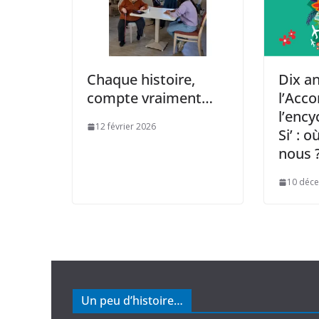
Chaque histoire,
Dix a
compte vraiment…
l’Acco
l’ency
12 février 2026
Si’ : 
nous 
10 déc
Un peu d’histoire…