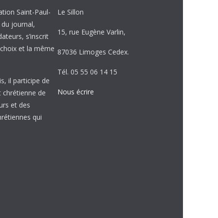
ation Saint-Paul-
Le Sillon
e du journal,
15, rue Eugène Varlin,
ateurs, s’inscrit
choix et la même
87036 Limoges Cedex.
Tél. 05 55 06 14 15
, il participe de
Nous écrire
et chrétienne de
urs et des
étiennes qui