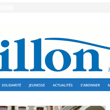
er 80
lises
us !
SOLIDARITÉ
JEUNESSE
ACTUALITÉS
S’ABONNER