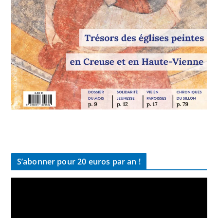
S’abonner pour 20 euros par an !
L
e
c