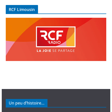
é
RCF Limousin
o
Un peu d’histoire…