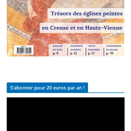
S’abonner pour 20 euros par an !
L
e
c
t
e