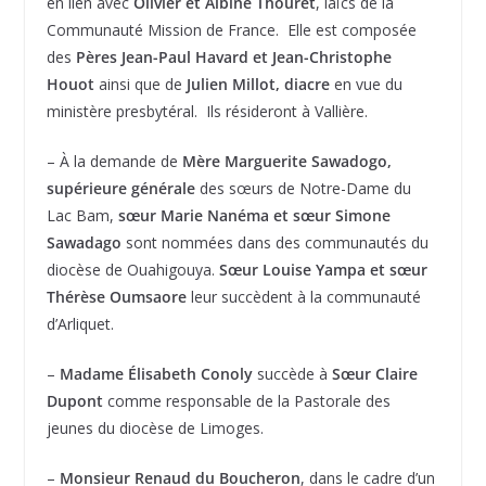
en lien avec
Olivier et Albine Thouret
, laïcs de la
Communauté Mission de France. Elle est composée
des
Pères Jean-Paul Havard et Jean-Christophe
Houot
ainsi que de
Julien Millot, diacre
en vue du
ministère presbytéral. Ils résideront à Vallière.
– À la demande de
Mère Marguerite Sawadogo,
supérieure générale
des sœurs de Notre-Dame du
Lac Bam,
sœur Marie Nanéma et sœur Simone
Sawadago
sont nommées dans des communautés du
diocèse de Ouahigouya.
Sœur Louise Yampa et sœur
Thérèse Oumsaore
leur succèdent à la communauté
d’Arliquet.
–
Madame Élisabeth Conoly
succède à
Sœur Claire
Dupont
comme responsable de la Pastorale des
jeunes du diocèse de Limoges.
–
Monsieur Renaud du Boucheron
, dans le cadre d’un