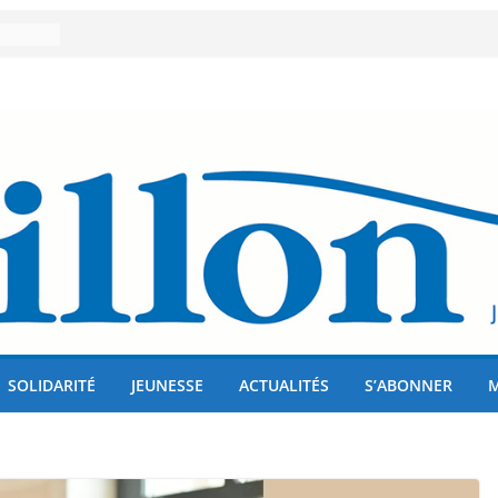
er 80
lises
us !
SOLIDARITÉ
JEUNESSE
ACTUALITÉS
S’ABONNER