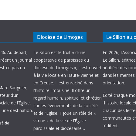
Diocèse de Limoges
Le Sillon auj
946. Au départ,
Le Sillon est le fruit « d’une
En 2026, l’Associ
créent un journal
coopérative de paroisses du
Le Sillon, éditric
’est-ce pas un
diocèse de Limoges », il est ouvert
héritière des fond
à la vie locale en Haute-Vienne et
dans les mêmes 
en Creuse. Il est enraciné dans
orientation.
 Marc Sangnier,
l’histoire limousine. Il offre un
ateur d’un
Édité chaque mois
regard humain, spirituel et chrétien
ale de l’Église,
l’histoire locale 
sur les évènements de la société
 une destination.
chacun des lecte
et de l’Église. Il joue un rôle de «
communautés chr
vitrine » de la vie de l’Église
et de
l’éditent.
paroissiale et diocésaine…