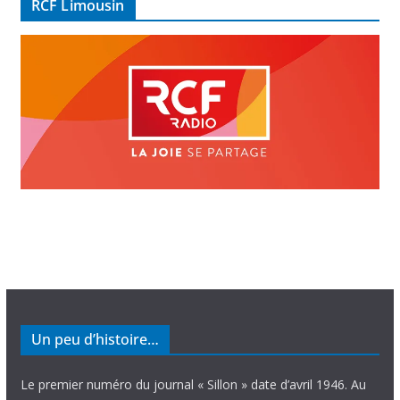
RCF Limousin
o
Un peu d’histoire…
Le premier numéro du journal « Sillon » date d’avril 1946. Au