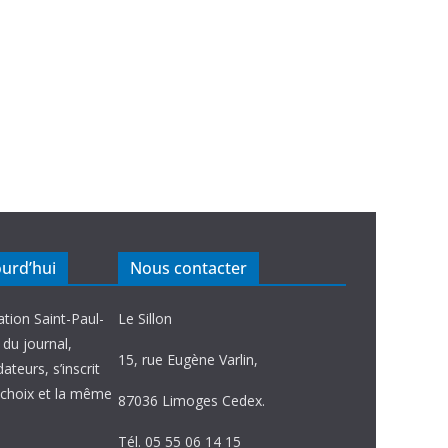
ourd’hui
Nous contacter
ation Saint-Paul-
Le Sillon
e du journal,
15, rue Eugène Varlin,
ateurs, s’inscrit
choix et la même
87036 Limoges Cedex.
Tél. 05 55 06 14 15