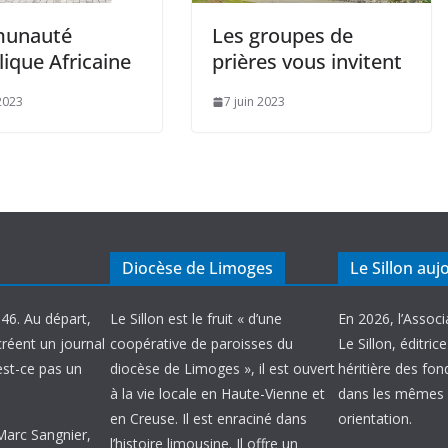
unauté
Les groupes de
ique Africaine
prières vous invitent
 2023
7 juin 2023
Diocèse de Limoges
Le Sillon auj
946. Au départ,
Le Sillon est le fruit « d’une
En 2026, l’Associ
créent un journal
coopérative de paroisses du
Le Sillon, éditric
’est-ce pas un
diocèse de Limoges », il est ouvert
héritière des fond
à la vie locale en Haute-Vienne et
dans les mêmes 
en Creuse. Il est enraciné dans
orientation.
 Marc Sangnier,
l’histoire limousine. Il offre un