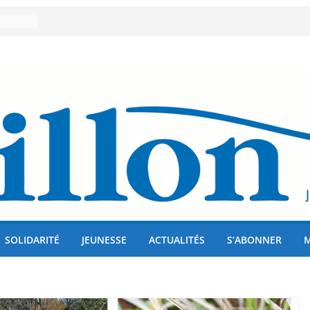
er 80
lises
us !
SOLIDARITÉ
JEUNESSE
ACTUALITÉS
S’ABONNER