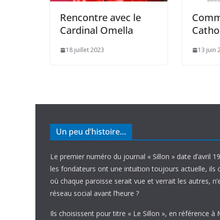
Rencontre avec le
Comm
Cardinal Omella
Cathol
18 juillet 2023
13 juin
Un peu d’histoire…
Le premier numéro du journal « Sillon » date d’avril 1
les fondateurs ont une intuition toujours actuelle, ils 
où chaque paroisse serait vue et verrait les autres, n
réseau social avant l’heure ?
Ils choisissent pour titre « Le Sillon », en référence à