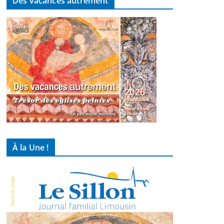
Des vacances autrement
À la Une !