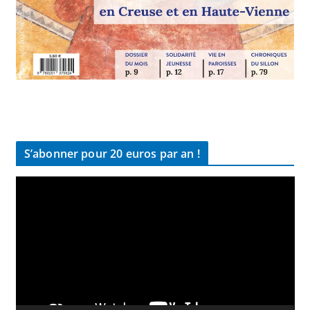
S’abonner pour 20 euros par an !
L
e
c
t
e
u
r
v