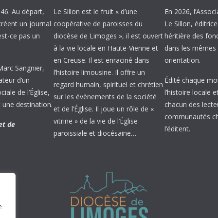
946. Au départ,
Le Sillon est le fruit « d’une
En 2026, l’Associ
créent un journal
coopérative de paroisses du
Le Sillon, éditric
’est-ce pas un
diocèse de Limoges », il est ouvert
héritière des fond
à la vie locale en Haute-Vienne et
dans les mêmes 
en Creuse. Il est enraciné dans
orientation.
 Marc Sangnier,
l’histoire limousine. Il offre un
ateur d’un
Édité chaque mois
regard humain, spirituel et chrétien
ale de l’Église,
l’histoire locale 
sur les évènements de la société
 une destination.
chacun des lecte
et de l’Église. Il joue un rôle de «
communautés chr
vitrine » de la vie de l’Église
et de
l’éditent.
paroissiale et diocésaine…
e