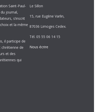
ation Saint-Paul-
Le Sillon
e du journal,
15, rue Eugène Varlin,
ateurs, s’inscrit
choix et la même
87036 Limoges Cedex.
Tél. 05 55 06 14 15
, il participe de
Nous écrire
et chrétienne de
urs et des
étiennes qui