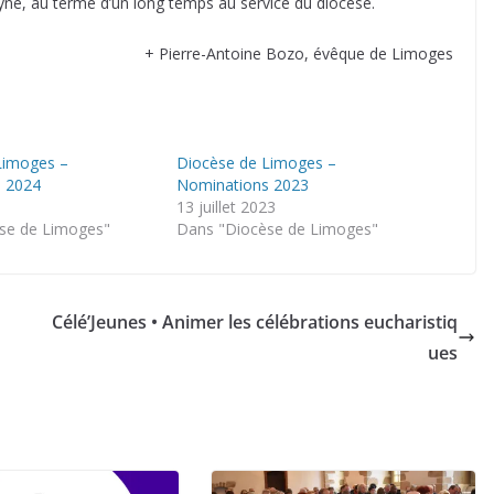
elyne, au terme d’un long temps au service du diocèse.
+ Pierre-Antoine Bozo, évêque de Limoges
Limoges –
Diocèse de Limoges –
 2024
Nominations 2023
13 juillet 2023
se de Limoges"
Dans "Diocèse de Limoges"
Célé’Jeunes • Animer les célébrations eucharistiq
ues