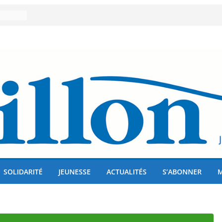
er 80
lises
us !
SOLIDARITÉ
JEUNESSE
ACTUALITÉS
S’ABONNER