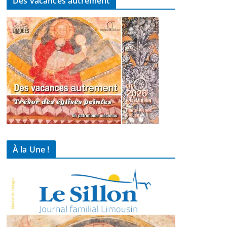
Des vacances autrement
À la Une !