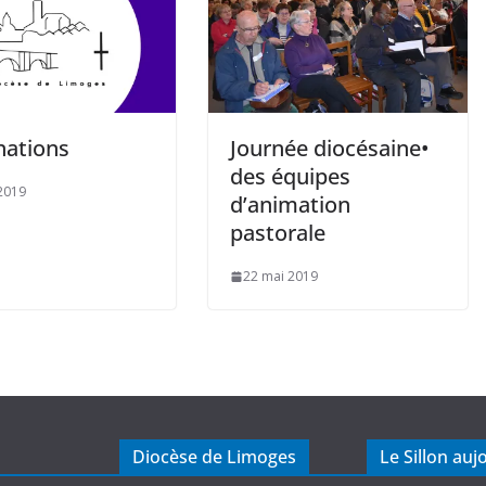
ations
Journée diocésaine•
des équipes
2019
d’animation
pastorale
22 mai 2019
Diocèse de Limoges
Le Sillon auj