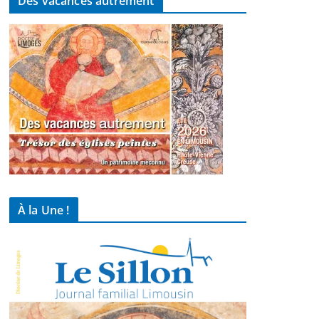
Des vacances autrement
À la Une !