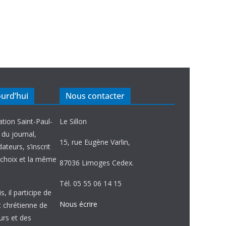
ourd’hui
Nous contacter
ation Saint-Paul-
Le Sillon
e du journal,
15, rue Eugène Varlin,
ateurs, s’inscrit
choix et la même
87036 Limoges Cedex.
Tél. 05 55 06 14 15
, il participe de
Nous écrire
et chrétienne de
urs et des