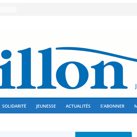
er 80
lises
us !
SOLIDARITÉ
JEUNESSE
ACTUALITÉS
S’ABONNER