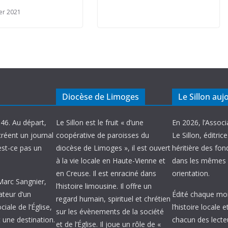
ier 2021
Diocèse de Limoges
Le Sillon auj
946. Au départ,
Le Sillon est le fruit « d’une
En 2026, l’Associ
créent un journal
coopérative de paroisses du
Le Sillon, éditric
’est-ce pas un
diocèse de Limoges », il est ouvert
héritière des fond
à la vie locale en Haute-Vienne et
dans les mêmes 
en Creuse. Il est enraciné dans
orientation.
 Marc Sangnier,
l’histoire limousine. Il offre un
ateur d’un
Édité chaque mois
regard humain, spirituel et chrétien
ale de l’Église,
l’histoire locale 
sur les évènements de la société
 une destination.
chacun des lecte
et de l’Église. Il joue un rôle de «