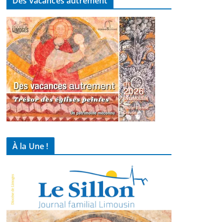
Des vacances autrement
À la Une !