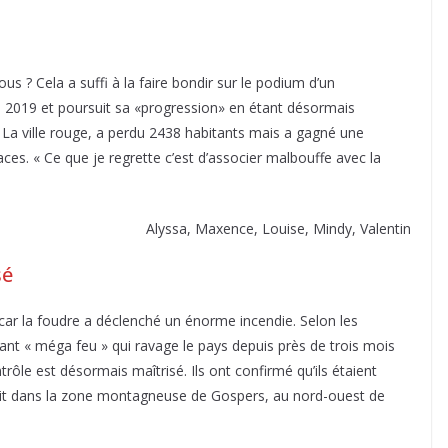
 ? Cela a suffi à la faire bondir sur le podium d’un
en 2019 et poursuit sa «progression» en étant désormais
a ville rouge, a perdu 2438 habitants mais a gagné une
aces. « Ce que je regrette c’est d’associer malbouffe avec la
Alyssa, Maxence, Louise, Mindy, Valentin
sé
car la foudre a déclenché un énorme incendie. Selon les
ant « méga feu » qui ravage le pays depuis près de trois mois
trôle est désormais maîtrisé. Ils ont confirmé qu’ils étaient
lait dans la zone montagneuse de Gospers, au nord-ouest de