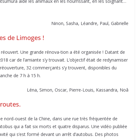
sumura aide les animaux en les nourrissant, en les soignant…
Ninon, Sasha, Léandre, Paul, Gabrielle
les de Limoges !
 réouvert. Une grande rénova-tion a été organisée ! Datant de
018 car de l’amiante s’y trouvait. L’objectif était de redynamiser
 réouverture, 32 commerçants s’y trouvent, disponibles du
anche de 7 h à 15 h.
Léna, Simon, Oscar, Pierre-Louis, Kassandra, Noâ
routes.
 le nord-ouest de la Chine, dans une rue très fréquentée de
tobus qui a fait six morts et quatre disparus. Une vidéo publiée
avité qui s’est formé devant un arrêt d’autobus. Des photos