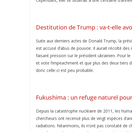
Cependant, elle se situerait à une centaine d’anné
Destitution de Trump : va-t-elle avoi
Suite aux derniers actes de Donald Trump, la prési
est accusé d’abus de pouvoir. Il aurait récolté des
faisant pression sur le président ukrainien. Pour l
et vote l’impeachment et que plus des deux tiers de
donc celle-ci est peu probable.
Fukushima : un refuge naturel pour
Depuis la catastrophe nucléaire de 2011, les humai
chercheurs ont recensé plus de vingt espèces d’ani
radiations. Néanmoins, ils n’ont pas constaté de