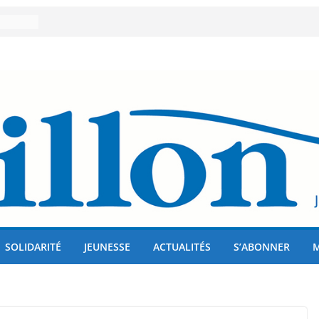
er 80
lises
us !
SOLIDARITÉ
JEUNESSE
ACTUALITÉS
S’ABONNER