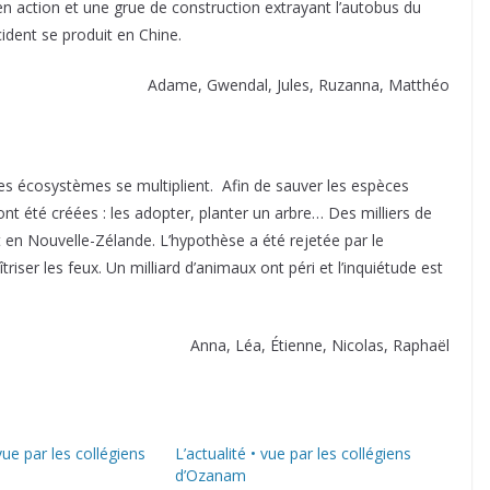
en action et une grue de construction extrayant l’autobus du
cident se produit en Chine.
Adame, Gwendal, Jules, Ruzanna, Matthéo
 les écosystèmes se multiplient. Afin de sauver les espèces
nt été créées : les adopter, planter un arbre… Des milliers de
 en Nouvelle-Zélande. L’hypothèse a été rejetée par le
ser les feux. Un milliard d’animaux ont péri et l’inquiétude est
Anna, Léa, Étienne, Nicolas, Raphaël
 vue par les collégiens
L’actualité • vue par les collégiens
d’Ozanam