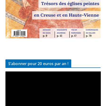
S’abonner pour 20 euros par an !
L
e
c
t
e
u