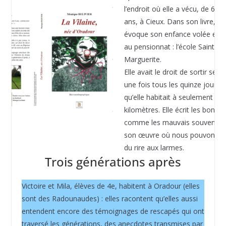
l’endroit où elle a vécu, de 6 à 
ans, à Cieux. Dans son livre, ell
évoque son enfance volée et s
au pensionnat : l’école Sainte-
Marguerite.
Elle avait le droit de sortir seu
une fois tous les quinze jours, 
qu’elle habitait à seulement hui
kilomètres. Elle écrit les bons
comme les mauvais souvenirs
son œuvre où nous pouvons p
du rire aux larmes.
Trois générations après
Victoire et Mila, élèves de 4e, habitent à Oradour (elles
sont des Radounaudes) : elles racontent qu’elles aussi
entendent encore des témoignages de rescapés qui ont
traversé les générations, des anecdotes transmises par