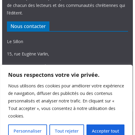
de chacun des lecteurs et des communautés chrétiennes qui
l’éditent.
Nous contacter
Le Sillon
15, rue Eugène Varlin,
87036 Limoges Cedex.
Nous respectons votre vie privée.
Tél. 05 55 06 14 15
Nous utilisons des cookies pour améliorer votre expérience
Nous écrire
de navigation, diffuser des publicités ou des contenus
personnalisés et analyser notre trafic. En cliquant sur «
Tout accepter », vous consentez à notre utilisation des
cookies.
Copyright © 2026
Le Sillon
. All rights reserved.
Personnaliser
Tout rejeter
Accepter tout