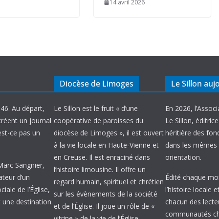
14 avril 2026
Diocèse de Limoges
Le Sillon auj
946. Au départ,
Le Sillon est le fruit « d’une
En 2026, l’Associ
créent un journal
coopérative de paroisses du
Le Sillon, éditric
’est-ce pas un
diocèse de Limoges », il est ouvert
héritière des fond
à la vie locale en Haute-Vienne et
dans les mêmes 
en Creuse. Il est enraciné dans
orientation.
 Marc Sangnier,
l’histoire limousine. Il offre un
ateur d’un
Édité chaque mois
regard humain, spirituel et chrétien
ale de l’Église,
l’histoire locale 
sur les évènements de la société
 une destination.
chacun des lecte
et de l’Église. Il joue un rôle de «
communautés chr
vitrine » de la vie de l’Église