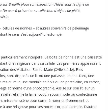
q-sur-Breuilh place son exposition d’hiver sous le signe de
de Ferveur à présenter sa collection d’objets de piété,
iècle.
, « cellules de nonnes » et autres souvenirs de pèlerinage
dont le sens s’est aujourd’hui estompé.
particulièrement interpellé. La boîte de nonne est une caissette
ntant une religieuse dans sa cellule. Les premières apparaissent
ion des Visitation-Sainte-Marie (XVIIe siècle). Elles
los, sont disposés un lit ou une paillasse, un prie-Dieu, une
ravures au mur, une moniale en bois ou en porcelaine, en carton,
oupage et même d’une photographie. Assise sur son lit, sur un
ravaille : elle file la laine, coud, raccommode ou confectionne
s soient mises en scène pour commémorer un évènement du
te à une religieuse pour ses noces d’or, par exemple. D’autres