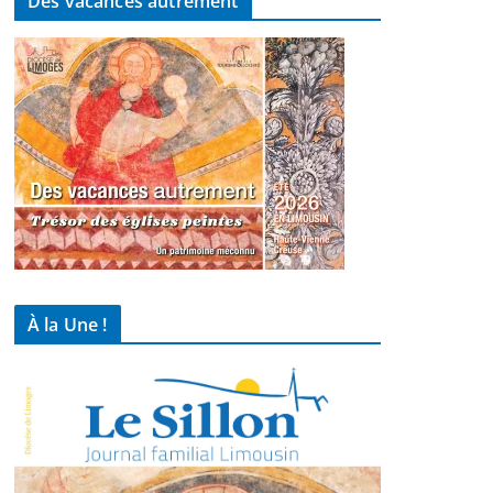
Des vacances autrement
À la Une !