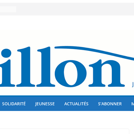
er 80
lises
us !
SOLIDARITÉ
JEUNESSE
ACTUALITÉS
S’ABONNER