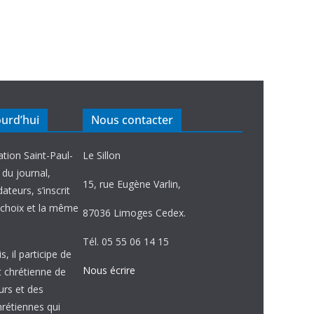
ourd’hui
Nous contacter
ation Saint-Paul-
Le Sillon
e du journal,
15, rue Eugène Varlin,
ateurs, s’inscrit
choix et la même
87036 Limoges Cedex.
Tél. 05 55 06 14 15
, il participe de
Nous écrire
et chrétienne de
urs et des
étiennes qui