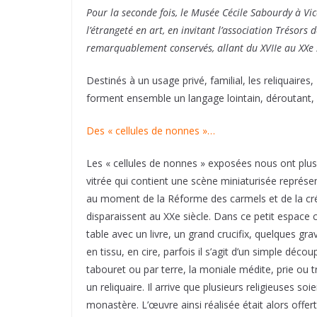
Pour la seconde fois, le Musée Cécile Sabourdy à Vic
l’étrangeté en art, en invitant l’association Trésors 
remarquablement conservés, allant du XVIIe au XXe s
Destinés à un usage privé, familial, les reliquaires
forment ensemble un langage lointain, déroutant, 
Des « cellules de nonnes »…
Les « cellules de nonnes » exposées nous ont plus 
vitrée qui contient une scène miniaturisée représe
au moment de la Réforme des carmels et de la créat
disparaissent au XXe siècle. Dans ce petit espace c
table avec un livre, un grand crucifix, quelques g
en tissu, en cire, parfois il s’agit d’un simple déc
tabouret ou par terre, la moniale médite, prie ou t
un reliquaire. Il arrive que plusieurs religieuse
monastère. L’œuvre ainsi réalisée était alors offer