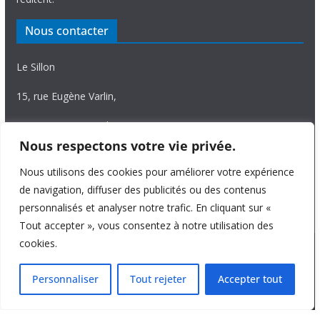
Nous contacter
Le Sillon
15, rue Eugène Varlin,
87036 Limoges Cedex.
Nous respectons votre vie privée.
Tél. 05 55 06 14 15
Nous utilisons des cookies pour améliorer votre expérience
Nous écrire
de navigation, diffuser des publicités ou des contenus
personnalisés et analyser notre trafic. En cliquant sur «
Tout accepter », vous consentez à notre utilisation des
cookies.
Copyright © 2026
Le Sillon
. All rights reserved.
Personnaliser
Tout rejeter
Accepter tout
Theme:
ColorMag Pro
by ThemeGrill. Powered by
WordPress
.