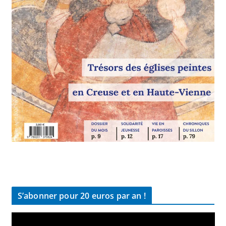
S’abonner pour 20 euros par an !
L