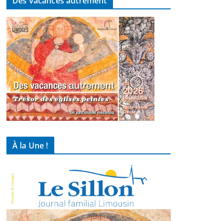
Des vacances autrement
À la Une !