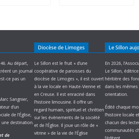
Diocèse de Limoges
Le Sillon auj
946. Au départ,
Le Sillon est le fruit « d’une
En 2026, l’Associ
créent un journal
coopérative de paroisses du
Le Sillon, éditric
’est-ce pas un
diocèse de Limoges », il est ouvert
héritière des fond
à la vie locale en Haute-Vienne et
dans les mêmes 
en Creuse. Il est enraciné dans
orientation.
 Marc Sangnier,
l’histoire limousine. Il offre un
ateur d’un
Édité chaque mois
regard humain, spirituel et chrétien
ale de l’Église,
l’histoire locale 
sur les évènements de la société
 une destination.
chacun des lecte
et de l’Église. Il joue un rôle de «
communautés chr
vitrine » de la vie de l’Église
et de
l’éditent.