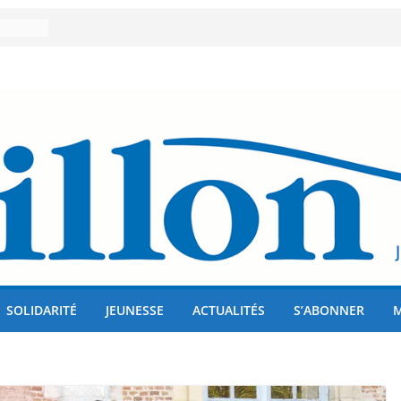
er 80
lises
us !
SOLIDARITÉ
JEUNESSE
ACTUALITÉS
S’ABONNER