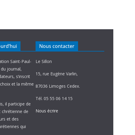
ourd’hui
Nous contacter
ation Saint-Paul-
Le Sillon
e du journal,
15, rue Eugène Varlin,
ateurs, s’inscrit
choix et la même
87036 Limoges Cedex.
Tél. 05 55 06 14 15
, il participe de
Nous écrire
et chrétienne de
urs et des
étiennes qui