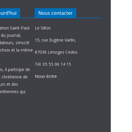
ourd’hui
Nous contacter
ation Saint-Paul-
Le Sillon
e du journal,
15, rue Eugène Varlin,
ateurs, s’inscrit
choix et la même
87036 Limoges Cedex.
Tél. 05 55 06 14 15
, il participe de
Nous écrire
et chrétienne de
urs et des
étiennes qui