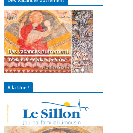
Des vacances autrement
À la Une !