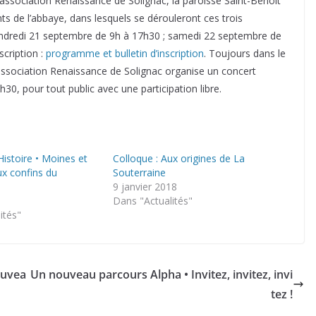
’association Renaissance de Solignac, la paroisse Saint-Benoît
ts de l’abbaye, dans lesquels se dérouleront ces trois
endredi 21 septembre de 9h à 17h30 ; samedi 22 septembre de
scription :
programme et bulletin d’inscription
. Toujours dans le
’association Renaissance de Solignac organise un concert
h30, pour tout public avec une participation libre.
Histoire • Moines et
Colloque : Aux origines de La
x confins du
Souterraine
9 janvier 2018
Dans "Actualités"
ités"
ouvea
Un nouveau parcours Alpha • Invitez, invitez, invi
tez !