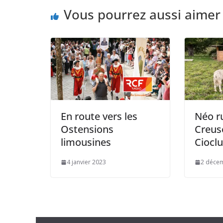
Vous pourrez aussi aimer
En route vers les
Néo r
Ostensions
Creus
limousines
Cioclu
4 janvier 2023
2 déce