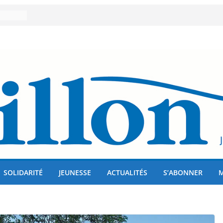
er 80
lises
us !
SOLIDARITÉ
JEUNESSE
ACTUALITÉS
S’ABONNER