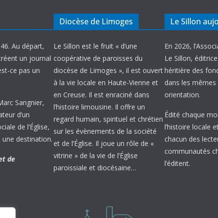
Diocèse de Limoges
Le Sillon auj
946. Au départ,
Le Sillon est le fruit « d’une
En 2026, l’Associ
créent un journal
coopérative de paroisses du
Le Sillon, éditric
’est-ce pas un
diocèse de Limoges », il est ouvert
héritière des fond
à la vie locale en Haute-Vienne et
dans les mêmes 
en Creuse. Il est enraciné dans
orientation.
 Marc Sangnier,
l’histoire limousine. Il offre un
ateur d’un
Édité chaque mois
regard humain, spirituel et chrétien
ale de l’Église,
l’histoire locale 
sur les évènements de la société
 une destination.
chacun des lecte
et de l’Église. Il joue un rôle de «
communautés chr
vitrine » de la vie de l’Église
et de
l’éditent.
paroissiale et diocésaine…