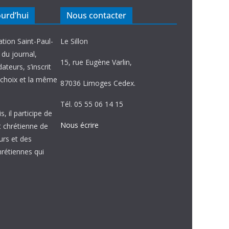
ourd’hui
Nous contacter
ation Saint-Paul-
Le Sillon
e du journal,
15, rue Eugène Varlin,
ateurs, s’inscrit
choix et la même
87036 Limoges Cedex.
Tél. 05 55 06 14 15
, il participe de
Nous écrire
et chrétienne de
urs et des
étiennes qui