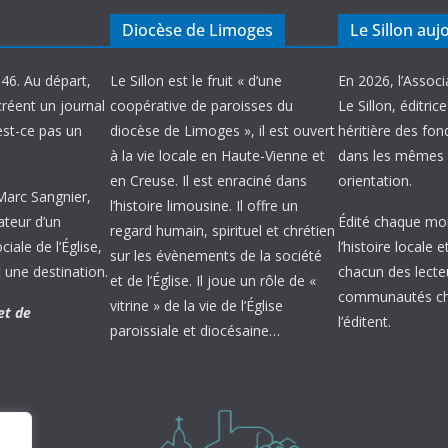
Diocèse de Limoges
Le Sillon auj
946. Au départ,
Le Sillon est le fruit « d’une
En 2026, l’Associ
créent un journal
coopérative de paroisses du
Le Sillon, éditric
’est-ce pas un
diocèse de Limoges », il est ouvert
héritière des fond
à la vie locale en Haute-Vienne et
dans les mêmes 
en Creuse. Il est enraciné dans
orientation.
 Marc Sangnier,
l’histoire limousine. Il offre un
ateur d’un
Édité chaque mois
regard humain, spirituel et chrétien
ale de l’Église,
l’histoire locale 
sur les évènements de la société
 une destination.
chacun des lecte
et de l’Église. Il joue un rôle de «
communautés chr
vitrine » de la vie de l’Église
et de
l’éditent.
paroissiale et diocésaine…