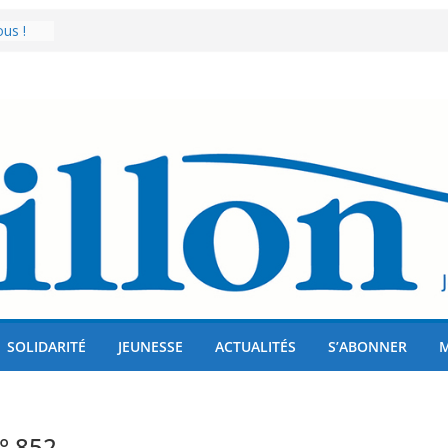
lises
us !
er 80
SOLIDARITÉ
JEUNESSE
ACTUALITÉS
S’ABONNER
° 852