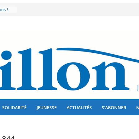
us !
er 80
lises
SOLIDARITÉ
JEUNESSE
ACTUALITÉS
S’ABONNER
° 844