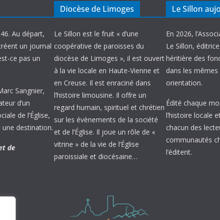
Diocèse de Limoges
Le Sillon auj
946. Au départ,
Le Sillon est le fruit « d’une
En 2026, l’Associ
créent un journal
coopérative de paroisses du
Le Sillon, éditric
’est-ce pas un
diocèse de Limoges », il est ouvert
héritière des fond
à la vie locale en Haute-Vienne et
dans les mêmes 
en Creuse. Il est enraciné dans
orientation.
 Marc Sangnier,
l’histoire limousine. Il offre un
ateur d’un
Édité chaque mois
regard humain, spirituel et chrétien
ale de l’Église,
l’histoire locale 
sur les évènements de la société
 une destination.
chacun des lecte
et de l’Église. Il joue un rôle de «
communautés chr
vitrine » de la vie de l’Église
et de
l’éditent.
paroissiale et diocésaine…