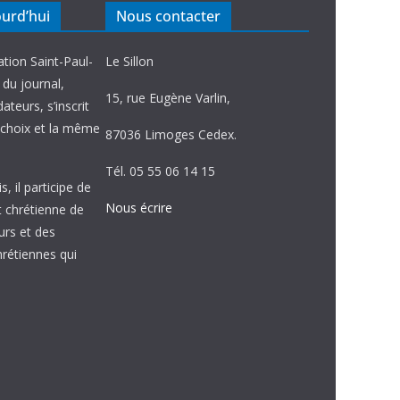
ourd’hui
Nous contacter
ation Saint-Paul-
Le Sillon
e du journal,
15, rue Eugène Varlin,
ateurs, s’inscrit
choix et la même
87036 Limoges Cedex.
Tél. 05 55 06 14 15
, il participe de
Nous écrire
et chrétienne de
urs et des
étiennes qui