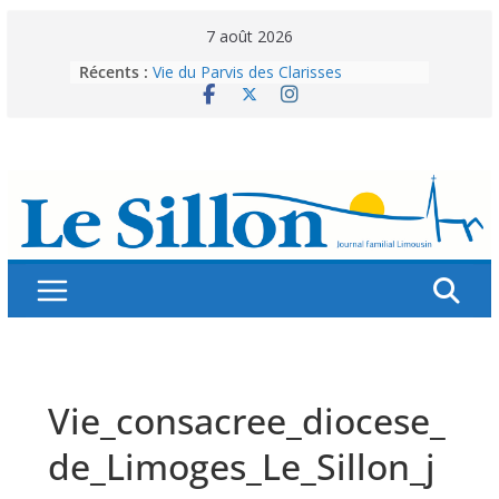
Skip
7 août 2026
to
Récents :
Vie du Parvis des Clarisses
content
La brochure « Des vacances
autrement »
Les grandes tablées : 100 000
personnes à table pour célébrer 80
ans de Fraternité
Splendeurs murales de nos églises
Abonnez-vous ! Réabonnez-vous !
Vie_consacree_diocese_
de_Limoges_Le_Sillon_j