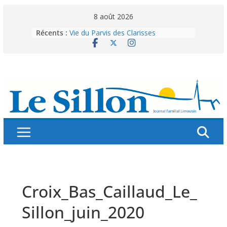
Skip
8 août 2026
to
Récents :
Vie du Parvis des Clarisses
content
La brochure « Des vacances
autrement »
Les grandes tablées : 100 000
personnes à table pour célébrer 80
ans de Fraternité
Splendeurs murales de nos églises
Abonnez-vous ! Réabonnez-vous !
Croix_Bas_Caillaud_Le_
Sillon_juin_2020