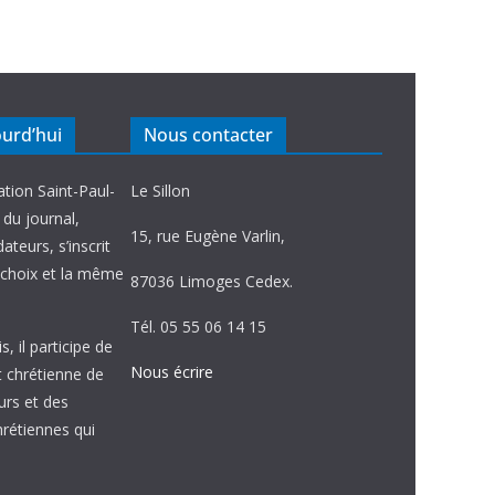
ourd’hui
Nous contacter
ation Saint-Paul-
Le Sillon
e du journal,
15, rue Eugène Varlin,
ateurs, s’inscrit
choix et la même
87036 Limoges Cedex.
Tél. 05 55 06 14 15
, il participe de
Nous écrire
et chrétienne de
urs et des
étiennes qui