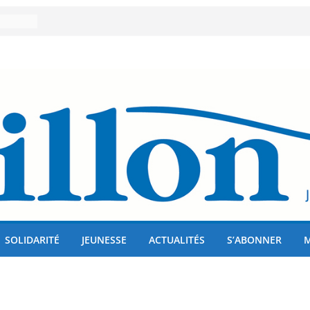
er 80
lises
us !
SOLIDARITÉ
JEUNESSE
ACTUALITÉS
S’ABONNER