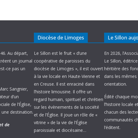
Diocèse de Limoges
Le Sillon auj
946. Au départ,
Le Sillon est le fruit « d’une
En 2026, l’Associ
créent un journal
coopérative de paroisses du
Le Sillon, éditric
’est-ce pas un
diocèse de Limoges », il est ouvert
héritière des fond
à la vie locale en Haute-Vienne et
dans les mêmes 
en Creuse. Il est enraciné dans
orientation.
 Marc Sangnier,
l’histoire limousine. Il offre un
ateur d’un
Édité chaque mois
regard humain, spirituel et chrétien
ale de l’Église,
l’histoire locale 
sur les évènements de la société
 une destination.
chacun des lecte
et de l’Église. Il joue un rôle de «
communautés chr
vitrine » de la vie de l’Église
et de
l’éditent.
paroissiale et diocésaine…