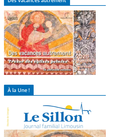
Des vacances autrement
À la Une !