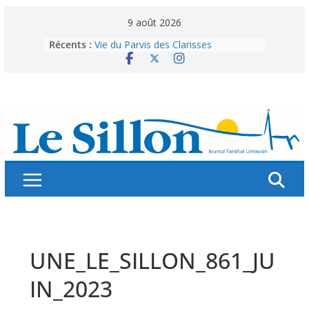
Skip
9 août 2026
to
Récents :
Vie du Parvis des Clarisses
content
La brochure « Des vacances
autrement »
Les grandes tablées : 100 000
personnes à table pour célébrer 80
ans de Fraternité
Splendeurs murales de nos églises
Abonnez-vous ! Réabonnez-vous !
UNE_LE_SILLON_861_JU
IN_2023