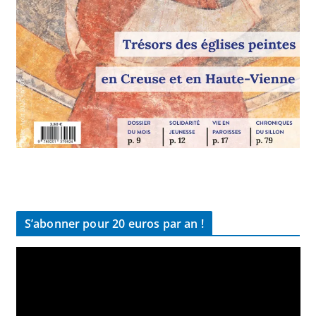
S’abonner pour 20 euros par an !
L
e
c
t