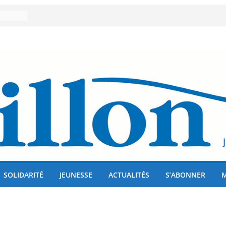
er 80
lises
us !
SOLIDARITÉ
JEUNESSE
ACTUALITÉS
S’ABONNER