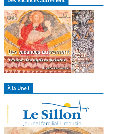
Des vacances autrement
À la Une !