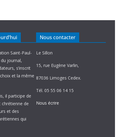
ourd’hui
Nous contacter
ation Saint-Paul-
Le Sillon
e du journal,
15, rue Eugène Varlin,
ateurs, s’inscrit
choix et la même
87036 Limoges Cedex.
Tél. 05 55 06 14 15
, il participe de
Nous écrire
et chrétienne de
urs et des
étiennes qui