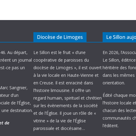
Diocèse de Limoges
Le Sillon auj
946. Au départ,
Le Sillon est le fruit « d’une
En 2026, l’Associ
créent un journal
coopérative de paroisses du
Le Sillon, éditric
’est-ce pas un
diocèse de Limoges », il est ouvert
héritière des fond
à la vie locale en Haute-Vienne et
dans les mêmes 
en Creuse. Il est enraciné dans
orientation.
 Marc Sangnier,
l’histoire limousine. Il offre un
ateur d’un
Édité chaque mois
regard humain, spirituel et chrétien
ale de l’Église,
l’histoire locale 
sur les évènements de la société
 une destination.
chacun des lecte
et de l’Église. Il joue un rôle de «
communautés chr
vitrine » de la vie de l’Église
et de
l’éditent.
paroissiale et diocésaine…