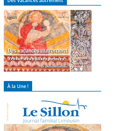
Des vacances autrement
À la Une !