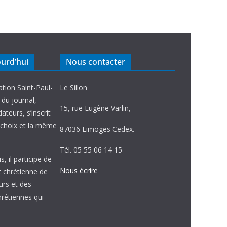
ourd’hui
Nous contacter
ation Saint-Paul-
Le Sillon
e du journal,
15, rue Eugène Varlin,
ateurs, s’inscrit
choix et la même
87036 Limoges Cedex.
Tél. 05 55 06 14 15
, il participe de
Nous écrire
et chrétienne de
urs et des
étiennes qui