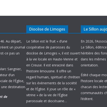
Diocèse de Limoges
Le Sillon auj
946. Au départ,
Le Sillon est le fruit « d’une
En 2026, l’Associ
créent un journal
coopérative de paroisses du
Le Sillon, éditric
’est-ce pas un
diocèse de Limoges », il est ouvert
héritière des fond
à la vie locale en Haute-Vienne et
dans les mêmes 
en Creuse. Il est enraciné dans
orientation.
 Marc Sangnier,
l’histoire limousine. Il offre un
ateur d’un
Édité chaque mois
regard humain, spirituel et chrétien
ale de l’Église,
l’histoire locale 
sur les évènements de la société
 une destination.
chacun des lecte
et de l’Église. Il joue un rôle de «
communautés chr
vitrine » de la vie de l’Église
et de
l’éditent.
paroissiale et diocésaine…