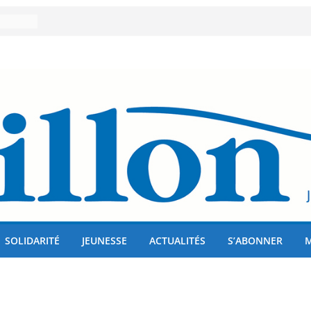
er 80
lises
us !
SOLIDARITÉ
JEUNESSE
ACTUALITÉS
S’ABONNER