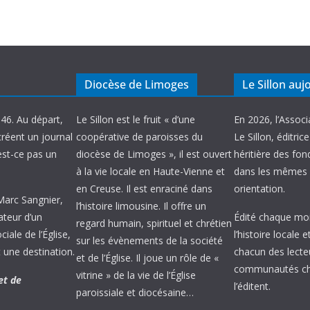
Diocèse de Limoges
Le Sillon auj
946. Au départ,
Le Sillon est le fruit « d’une
En 2026, l’Associ
créent un journal
coopérative de paroisses du
Le Sillon, éditric
’est-ce pas un
diocèse de Limoges », il est ouvert
héritière des fond
à la vie locale en Haute-Vienne et
dans les mêmes 
en Creuse. Il est enraciné dans
orientation.
 Marc Sangnier,
l’histoire limousine. Il offre un
ateur d’un
Édité chaque mois
regard humain, spirituel et chrétien
ale de l’Église,
l’histoire locale 
sur les évènements de la société
 une destination.
chacun des lecte
et de l’Église. Il joue un rôle de «
communautés chr
vitrine » de la vie de l’Église
et de
l’éditent.
paroissiale et diocésaine…