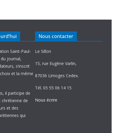
ourd’hui
Nous contacter
ation Saint-Paul-
Le Sillon
e du journal,
15, rue Eugène Varlin,
ateurs, s’inscrit
choix et la même
87036 Limoges Cedex.
Tél. 05 55 06 14 15
, il participe de
Nous écrire
et chrétienne de
urs et des
étiennes qui