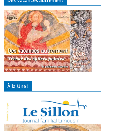
Des vacances autrement
À la Une !