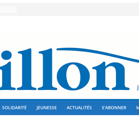
er 80
lises
us !
SOLIDARITÉ
JEUNESSE
ACTUALITÉS
S’ABONNER