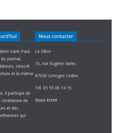
ourd’hui
Nous contacter
ation Saint-Paul-
Le Sillon
e du journal,
15, rue Eugène Varlin,
ateurs, s’inscrit
choix et la même
87036 Limoges Cedex.
Tél. 05 55 06 14 15
, il participe de
Nous écrire
et chrétienne de
urs et des
étiennes qui