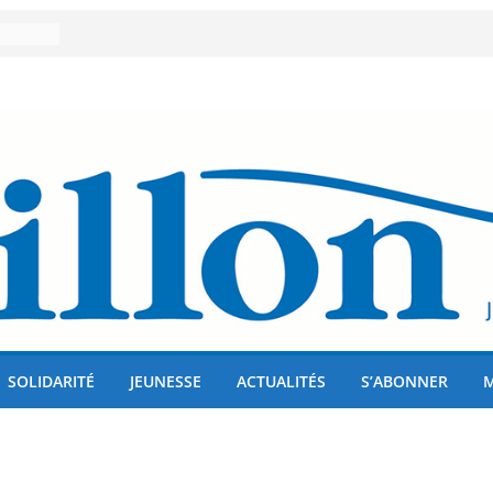
er 80
lises
us !
SOLIDARITÉ
JEUNESSE
ACTUALITÉS
S’ABONNER