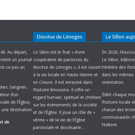
Diocèse de Limoges
Le Sillon auj
946. Au départ,
Le Sillon est le fruit « d’une
En 2026, l’Associ
créent un journal
coopérative de paroisses du
Le Sillon, éditric
’est-ce pas un
diocèse de Limoges », il est ouvert
héritière des fond
à la vie locale en Haute-Vienne et
dans les mêmes 
en Creuse. Il est enraciné dans
orientation.
 Marc Sangnier,
l’histoire limousine. Il offre un
ateur d’un
Édité chaque mois
regard humain, spirituel et chrétien
ale de l’Église,
l’histoire locale 
sur les évènements de la société
 une destination.
chacun des lecte
et de l’Église. Il joue un rôle de «
communautés chr
vitrine » de la vie de l’Église
et de
l’éditent.
paroissiale et diocésaine…