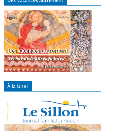
Des vacances autrement
À la Une !