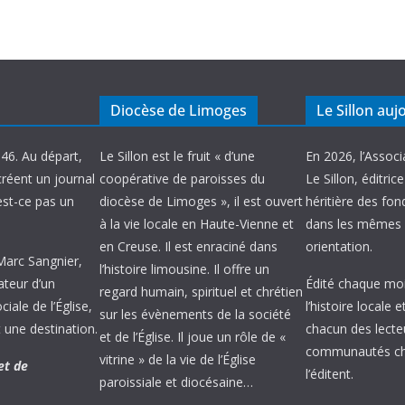
Diocèse de Limoges
Le Sillon auj
946. Au départ,
Le Sillon est le fruit « d’une
En 2026, l’Associ
créent un journal
coopérative de paroisses du
Le Sillon, éditric
’est-ce pas un
diocèse de Limoges », il est ouvert
héritière des fond
à la vie locale en Haute-Vienne et
dans les mêmes 
en Creuse. Il est enraciné dans
orientation.
 Marc Sangnier,
l’histoire limousine. Il offre un
ateur d’un
Édité chaque mois
regard humain, spirituel et chrétien
ale de l’Église,
l’histoire locale 
sur les évènements de la société
 une destination.
chacun des lecte
et de l’Église. Il joue un rôle de «
communautés chr
vitrine » de la vie de l’Église
et de
l’éditent.
paroissiale et diocésaine…