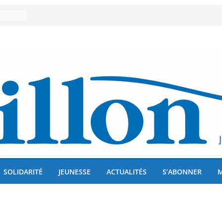
er 80
lises
us !
SOLIDARITÉ
JEUNESSE
ACTUALITÉS
S’ABONNER