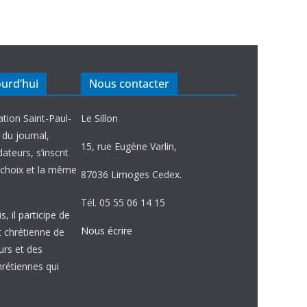
ourd’hui
Nous contacter
ation Saint-Paul-
Le Sillon
e du journal,
15, rue Eugène Varlin,
ateurs, s’inscrit
choix et la même
87036 Limoges Cedex.
Tél. 05 55 06 14 15
, il participe de
Nous écrire
et chrétienne de
urs et des
étiennes qui