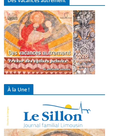
Des vacances autrement
À la Une !