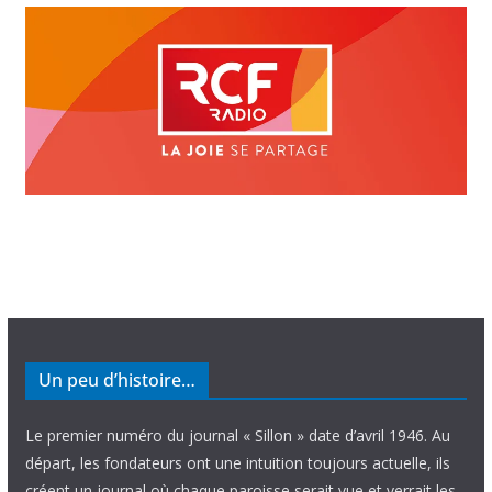
Un peu d’histoire…
Le premier numéro du journal « Sillon » date d’avril 1946. Au
départ, les fondateurs ont une intuition toujours actuelle, ils
créent un journal où chaque paroisse serait vue et verrait les