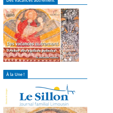
Des vacances autrement
À la Une !