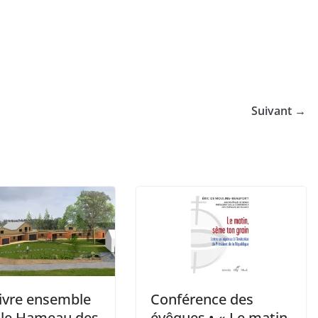
Suivant →
Vivre ensemble
Conférence des
u le Hameau des
évêques • « Le matin,