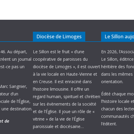
Diocèse de Limoges
Le Sillon auj
946. Au départ,
Le Sillon est le fruit « d’une
En 2026, l’Associ
créent un journal
coopérative de paroisses du
Le Sillon, éditric
’est-ce pas un
diocèse de Limoges », il est ouvert
héritière des fond
à la vie locale en Haute-Vienne et
dans les mêmes 
en Creuse. Il est enraciné dans
orientation.
 Marc Sangnier,
l’histoire limousine. Il offre un
ateur d’un
Édité chaque mois
regard humain, spirituel et chrétien
ale de l’Église,
l’histoire locale 
sur les évènements de la société
 une destination.
chacun des lecte
et de l’Église. Il joue un rôle de «
communautés chr
vitrine » de la vie de l’Église
et de
l’éditent.
paroissiale et diocésaine…