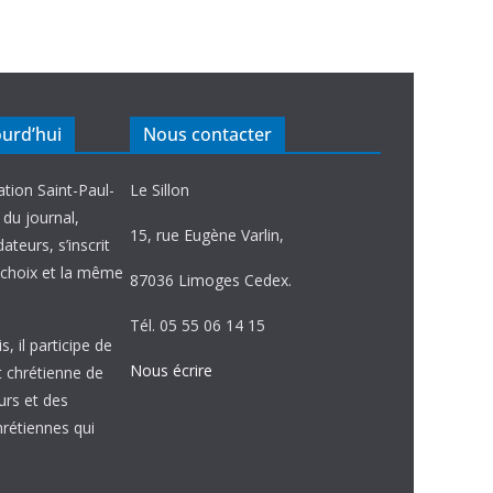
ourd’hui
Nous contacter
ation Saint-Paul-
Le Sillon
e du journal,
15, rue Eugène Varlin,
ateurs, s’inscrit
choix et la même
87036 Limoges Cedex.
Tél. 05 55 06 14 15
, il participe de
Nous écrire
et chrétienne de
urs et des
étiennes qui