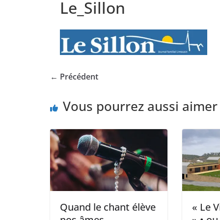
Le_Sillon
← Précédent
Vous pourrez aussi aimer
Quand le chant élève
« Le 
nos âmes
» • o