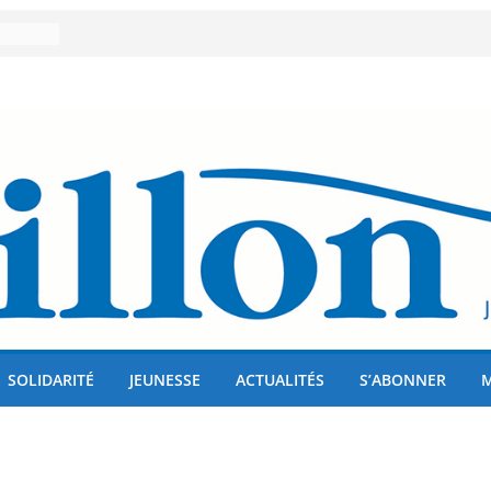
er 80
lises
us !
SOLIDARITÉ
JEUNESSE
ACTUALITÉS
S’ABONNER