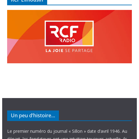
o
Un peu d’histoire…
Le premier numéro du journal « Sillon » date d’avril 1946. Au
départ, les fondateurs ont une intuition toujours actuelle, ils