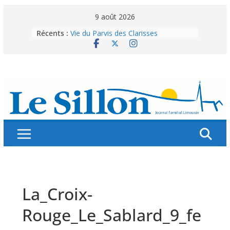
Skip
9 août 2026
Abonnez-vous ! Réabonnez-vous !
to
Récents :
Vie du Parvis des Clarisses
content
La brochure « Des vacances
autrement »
Les grandes tablées : 100 000
personnes à table pour célébrer 80
ans de Fraternité
Splendeurs murales de nos églises
La_Croix-
Rouge_Le_Sablard_9_fe