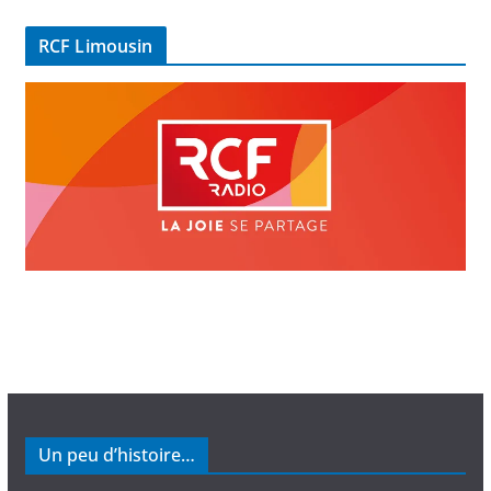
d
é
RCF Limousin
o
Un peu d’histoire…