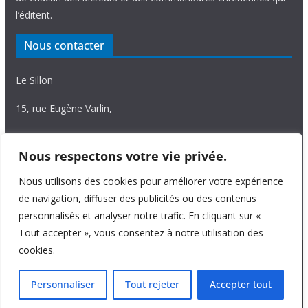
l’éditent.
Nous contacter
Le Sillon
15, rue Eugène Varlin,
87036 Limoges Cedex.
Nous respectons votre vie privée.
Tél. 05 55 06 14 15
Nous utilisons des cookies pour améliorer votre expérience
Nous écrire
de navigation, diffuser des publicités ou des contenus
personnalisés et analyser notre trafic. En cliquant sur «
Tout accepter », vous consentez à notre utilisation des
cookies.
Copyright © 2026
Le Sillon
. All rights reserved.
Personnaliser
Tout rejeter
Accepter tout
Theme:
ColorMag Pro
by ThemeGrill. Powered by
WordPress
.