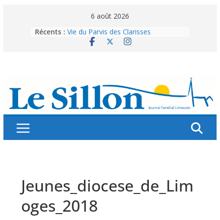
Skip
6 août 2026
to
Récents :
Vie du Parvis des Clarisses
content
La brochure « Des vacances
autrement »
Les grandes tablées : 100 000
personnes à table pour célébrer 80
ans de Fraternité
Splendeurs murales de nos églises
Abonnez-vous ! Réabonnez-vous !
Jeunes_diocese_de_Lim
oges_2018