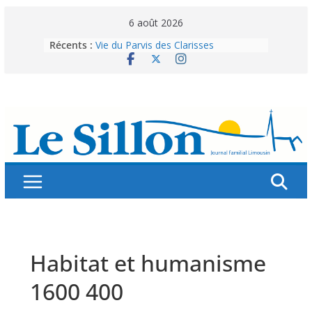
Skip
6 août 2026
to
Récents :
Vie du Parvis des Clarisses
content
La brochure « Des vacances
autrement »
Les grandes tablées : 100 000
personnes à table pour célébrer 80
ans de Fraternité
Splendeurs murales de nos églises
Abonnez-vous ! Réabonnez-vous !
Habitat et humanisme
1600 400