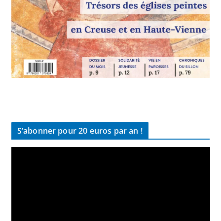
S’abonner pour 20 euros par an !
L
e
c
t
e
u