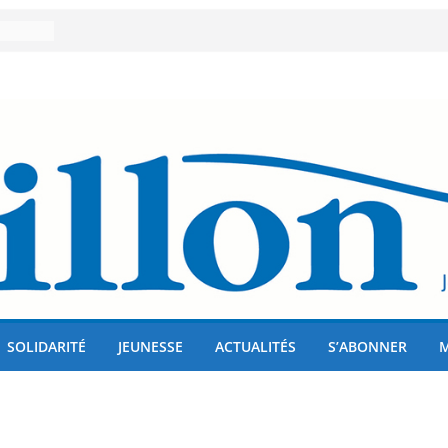
er 80
lises
us !
SOLIDARITÉ
JEUNESSE
ACTUALITÉS
S’ABONNER