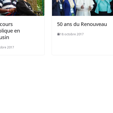
ecours
50 ans du Renouveau
lique en
18 octobre 2017
usin
obre 2017