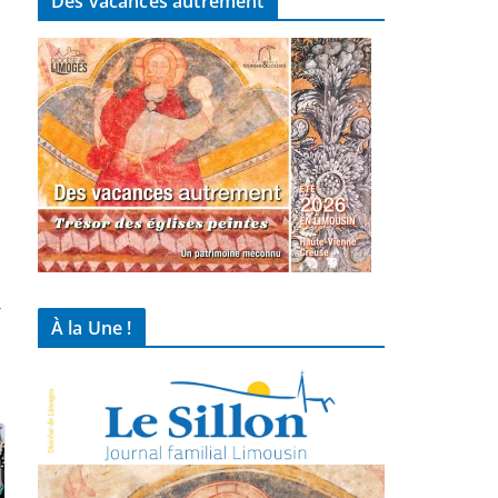
Des vacances autrement
→
À la Une !