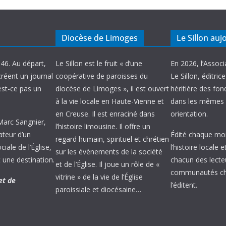
Diocèse de Limoges
Le Sillon auj
946. Au départ,
Le Sillon est le fruit « d’une
En 2026, l’Associ
créent un journal
coopérative de paroisses du
Le Sillon, éditric
’est-ce pas un
diocèse de Limoges », il est ouvert
héritière des fond
à la vie locale en Haute-Vienne et
dans les mêmes 
en Creuse. Il est enraciné dans
orientation.
 Marc Sangnier,
l’histoire limousine. Il offre un
ateur d’un
Édité chaque mois
regard humain, spirituel et chrétien
ale de l’Église,
l’histoire locale 
sur les évènements de la société
 une destination.
chacun des lecte
et de l’Église. Il joue un rôle de «
communautés chr
vitrine » de la vie de l’Église
et de
l’éditent.
paroissiale et diocésaine…