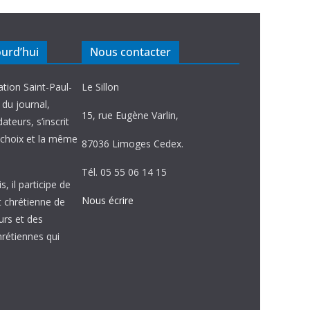
ourd’hui
Nous contacter
ation Saint-Paul-
Le Sillon
e du journal,
15, rue Eugène Varlin,
ateurs, s’inscrit
choix et la même
87036 Limoges Cedex.
Tél. 05 55 06 14 15
, il participe de
Nous écrire
et chrétienne de
urs et des
étiennes qui