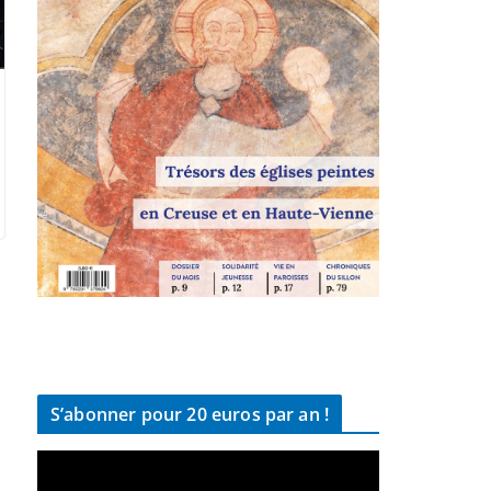
S’abonner pour 20 euros par an !
L
e