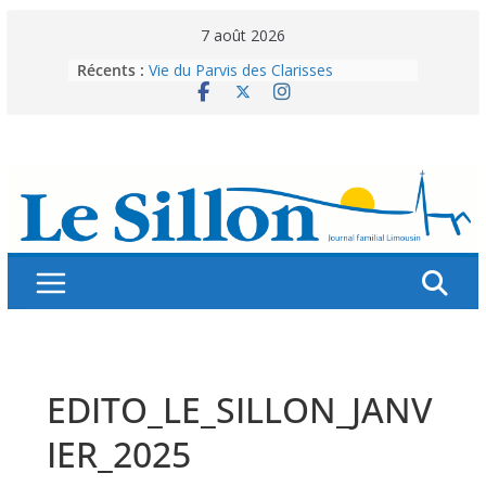
Skip
7 août 2026
to
Récents :
Vie du Parvis des Clarisses
content
La brochure « Des vacances
autrement »
Les grandes tablées : 100 000
personnes à table pour célébrer 80
ans de Fraternité
Splendeurs murales de nos églises
Abonnez-vous ! Réabonnez-vous !
EDITO_LE_SILLON_JANV
IER_2025