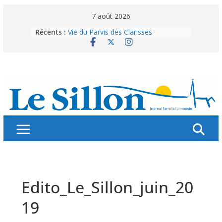
Skip
7 août 2026
to
Récents :
Vie du Parvis des Clarisses
content
La brochure « Des vacances
autrement »
Les grandes tablées : 100 000
personnes à table pour célébrer 80
ans de Fraternité
Splendeurs murales de nos églises
Abonnez-vous ! Réabonnez-vous !
Edito_Le_Sillon_juin_20
19