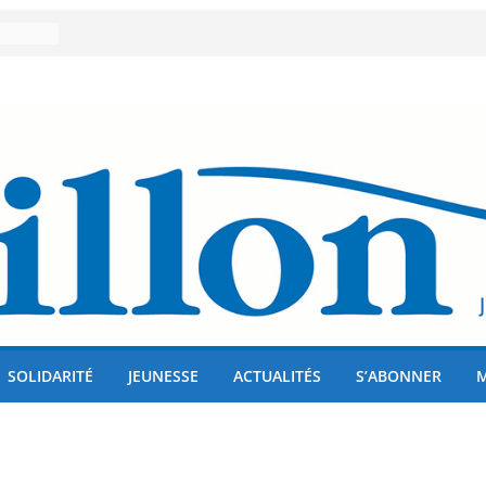
er 80
lises
us !
SOLIDARITÉ
JEUNESSE
ACTUALITÉS
S’ABONNER