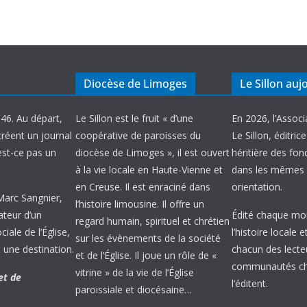
Diocèse de Limoges
Le Sillon auj
946. Au départ,
Le Sillon est le fruit « d’une
En 2026, l’Associ
créent un journal
coopérative de paroisses du
Le Sillon, éditric
’est-ce pas un
diocèse de Limoges », il est ouvert
héritière des fond
à la vie locale en Haute-Vienne et
dans les mêmes 
en Creuse. Il est enraciné dans
orientation.
 Marc Sangnier,
l’histoire limousine. Il offre un
ateur d’un
Édité chaque mois
regard humain, spirituel et chrétien
ale de l’Église,
l’histoire locale 
sur les évènements de la société
 une destination.
chacun des lecte
et de l’Église. Il joue un rôle de «
communautés chr
vitrine » de la vie de l’Église
et de
l’éditent.
paroissiale et diocésaine…