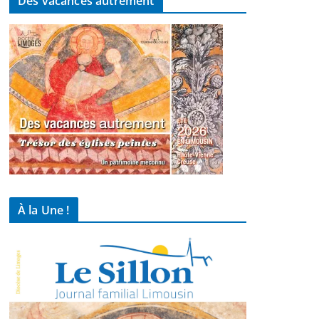
Des vacances autrement
À la Une !