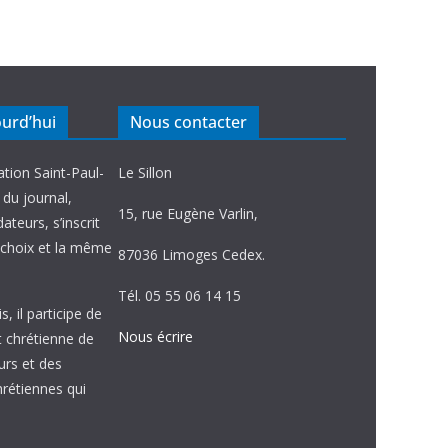
ourd’hui
Nous contacter
ation Saint-Paul-
Le Sillon
e du journal,
15, rue Eugène Varlin,
ateurs, s’inscrit
choix et la même
87036 Limoges Cedex.
Tél. 05 55 06 14 15
, il participe de
Nous écrire
et chrétienne de
urs et des
étiennes qui