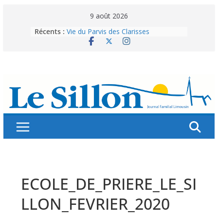
Skip
9 août 2026
to
Récents :
Vie du Parvis des Clarisses
content
La brochure « Des vacances
autrement »
Les grandes tablées : 100 000
personnes à table pour célébrer 80
ans de Fraternité
Splendeurs murales de nos églises
Abonnez-vous ! Réabonnez-vous !
ECOLE_DE_PRIERE_LE_SI
LLON_FEVRIER_2020