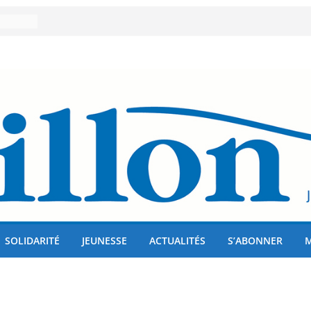
er 80
lises
us !
SOLIDARITÉ
JEUNESSE
ACTUALITÉS
S’ABONNER