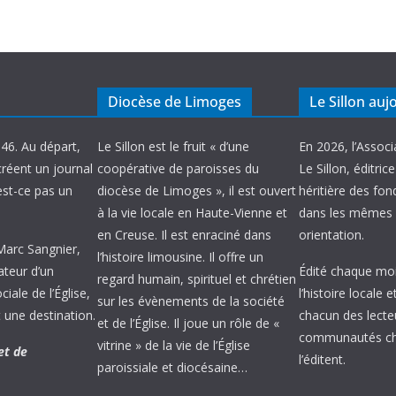
Diocèse de Limoges
Le Sillon auj
946. Au départ,
Le Sillon est le fruit « d’une
En 2026, l’Associ
créent un journal
coopérative de paroisses du
Le Sillon, éditric
’est-ce pas un
diocèse de Limoges », il est ouvert
héritière des fond
à la vie locale en Haute-Vienne et
dans les mêmes 
en Creuse. Il est enraciné dans
orientation.
 Marc Sangnier,
l’histoire limousine. Il offre un
ateur d’un
Édité chaque mois
regard humain, spirituel et chrétien
ale de l’Église,
l’histoire locale 
sur les évènements de la société
 une destination.
chacun des lecte
et de l’Église. Il joue un rôle de «
communautés chr
vitrine » de la vie de l’Église
et de
l’éditent.
paroissiale et diocésaine…