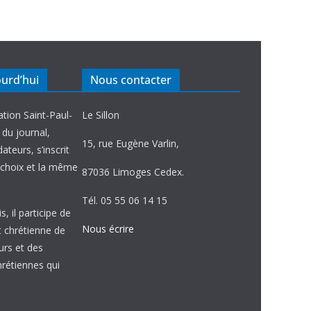
ourd’hui
Nous contacter
ation Saint-Paul-
Le Sillon
e du journal,
15, rue Eugène Varlin,
ateurs, s’inscrit
choix et la même
87036 Limoges Cedex.
Tél. 05 55 06 14 15
, il participe de
Nous écrire
et chrétienne de
urs et des
étiennes qui