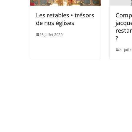
Les retables • trésors
Compo
de nos églises
jacque
resta
23 juillet 2020
?
21 juill