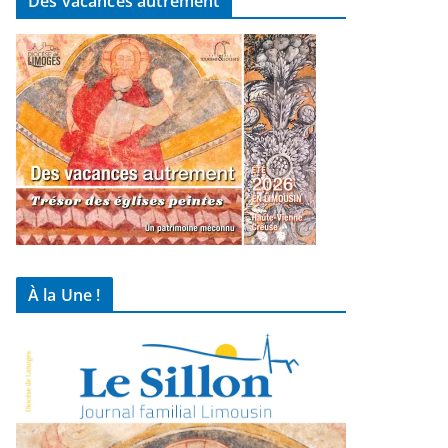
Des vacances autrement
À la Une !