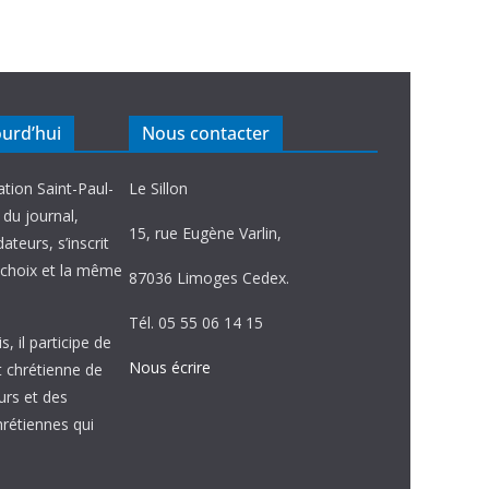
ourd’hui
Nous contacter
ation Saint-Paul-
Le Sillon
e du journal,
15, rue Eugène Varlin,
ateurs, s’inscrit
choix et la même
87036 Limoges Cedex.
Tél. 05 55 06 14 15
, il participe de
Nous écrire
et chrétienne de
urs et des
étiennes qui