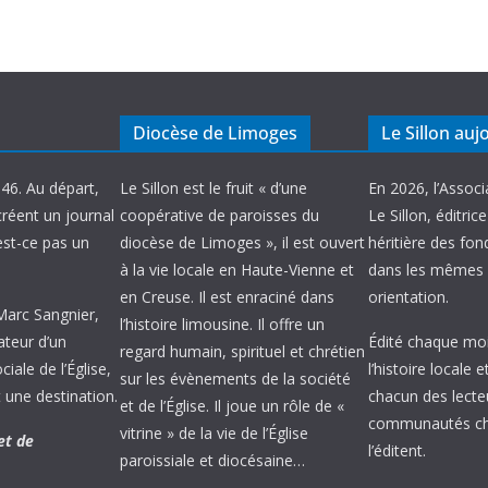
Diocèse de Limoges
Le Sillon auj
946. Au départ,
Le Sillon est le fruit « d’une
En 2026, l’Associ
créent un journal
coopérative de paroisses du
Le Sillon, éditric
’est-ce pas un
diocèse de Limoges », il est ouvert
héritière des fond
à la vie locale en Haute-Vienne et
dans les mêmes 
en Creuse. Il est enraciné dans
orientation.
 Marc Sangnier,
l’histoire limousine. Il offre un
ateur d’un
Édité chaque mois
regard humain, spirituel et chrétien
ale de l’Église,
l’histoire locale 
sur les évènements de la société
 une destination.
chacun des lecte
et de l’Église. Il joue un rôle de «
communautés chr
vitrine » de la vie de l’Église
et de
l’éditent.
paroissiale et diocésaine…