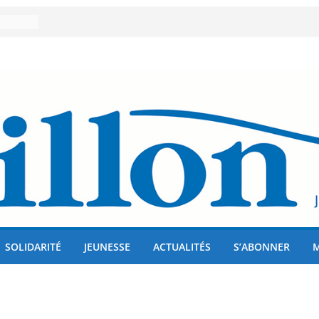
er 80
lises
us !
SOLIDARITÉ
JEUNESSE
ACTUALITÉS
S’ABONNER