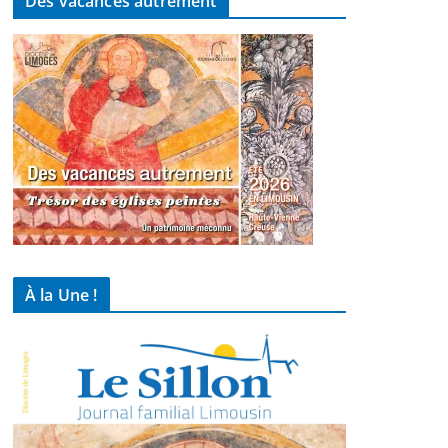
Des vacances autrement
À la Une !