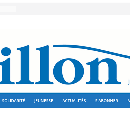
er 80
lises
us !
SOLIDARITÉ
JEUNESSE
ACTUALITÉS
S’ABONNER