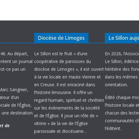
Diocèse de Limoges
Le Sillon auj
946. Au départ,
Le Sillon est le fruit « d’une
En 2026, l’Associ
créent un journal
coopérative de paroisses du
Le Sillon, éditric
’est-ce pas un
diocèse de Limoges », il est ouvert
héritière des fond
à la vie locale en Haute-Vienne et
dans les mêmes 
en Creuse. Il est enraciné dans
orientation.
 Marc Sangnier,
l’histoire limousine. Il offre un
ateur d’un
Édité chaque mois
regard humain, spirituel et chrétien
ale de l’Église,
l’histoire locale 
sur les évènements de la société
 une destination.
chacun des lecte
et de l’Église. Il joue un rôle de «
communautés chr
vitrine » de la vie de l’Église
et de
l’éditent.
paroissiale et diocésaine…