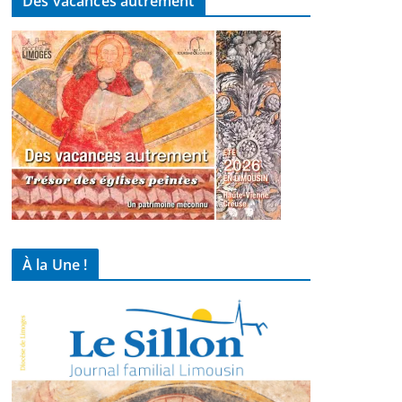
Des vacances autrement
À la Une !