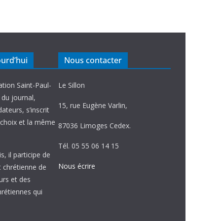
ourd’hui
Nous contacter
ation Saint-Paul-
Le Sillon
e du journal,
15, rue Eugène Varlin,
ateurs, s’inscrit
choix et la même
87036 Limoges Cedex.
Tél. 05 55 06 14 15
, il participe de
Nous écrire
et chrétienne de
urs et des
étiennes qui