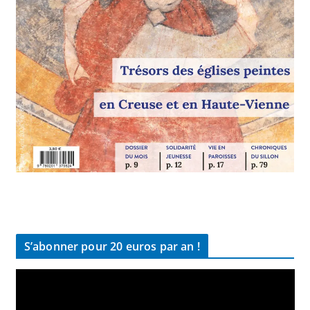
S’abonner pour 20 euros par an !
L
e