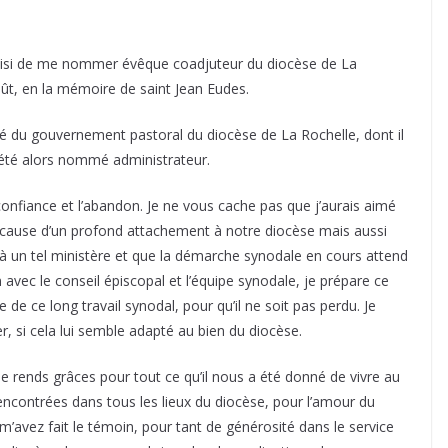
choisi de me nommer évêque coadjuteur du diocèse de La
ût, en la mémoire de saint Jean Eudes.
é du gouvernement pastoral du diocèse de La Rochelle, dont il
a été alors nommé administrateur.
confiance et l’abandon. Je ne vous cache pas que j’aurais aimé
 cause d’un profond attachement à notre diocèse mais aussi
 à un tel ministère et que la démarche synodale en cours attend
 avec le conseil épiscopal et l’équipe synodale, je prépare ce
e ce long travail synodal, pour qu’il ne soit pas perdu. Je
r, si cela lui semble adapté au bien du diocèse.
Je rends grâces pour tout ce qu’il nous a été donné de vivre au
rencontrées dans tous les lieux du diocèse, pour l’amour du
 m’avez fait le témoin, pour tant de générosité dans le service