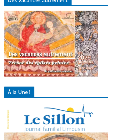
Des vacances autrement
À la Une !