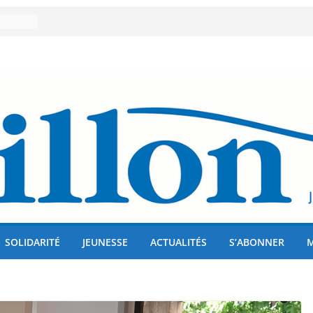
er 80
lises
us !
SOLIDARITÉ
JEUNESSE
ACTUALITÉS
S’ABONNER