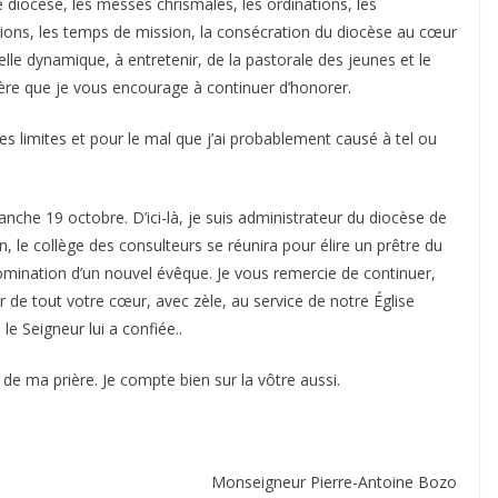
diocèse, les messes chrismales, les ordinations, les
ions, les temps de mission, la consécration du diocèse au cœur
lle dynamique, à entretenir, de la pastorale des jeunes et le
ière que je vous encourage à continuer d’honorer.
limites et pour le mal que j’ai probablement causé à tel ou
nche 19 octobre. D’ici-là, je suis administrateur du diocèse de
 le collège des consulteurs se réunira pour élire un prêtre du
mination d’un nouvel évêque. Je vous remercie de continuer,
r de tout votre cœur, avec zèle, au service de notre Église
 le Seigneur lui a confiée..
e ma prière. Je compte bien sur la vôtre aussi.
Monseigneur Pierre-Antoine Bozo