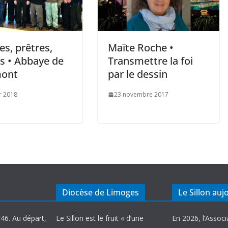
s, prêtres,
Maïte Roche •
es • Abbaye de
Transmettre la foi
ont
par le dessin
er 2018
23 novembre 2017
Diocèse de Limoges
Le Sillon auj
946. Au départ,
Le Sillon est le fruit « d’une
En 2026, l’Associ