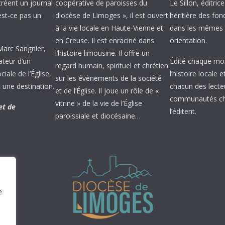
créent un journal
coopérative de paroisses du
Le Sillon, éditric
’est-ce pas un
diocèse de Limoges », il est ouvert
héritière des fond
à la vie locale en Haute-Vienne et
dans les mêmes 
en Creuse. Il est enraciné dans
orientation.
 Marc Sangnier,
l’histoire limousine. Il offre un
ateur d’un
Édité chaque mois
regard humain, spirituel et chrétien
ale de l’Église,
l’histoire locale 
sur les évènements de la société
 une destination.
chacun des lecte
et de l’Église. Il joue un rôle de «
communautés chr
vitrine » de la vie de l’Église
et de
l’éditent.
paroissiale et diocésaine…
e