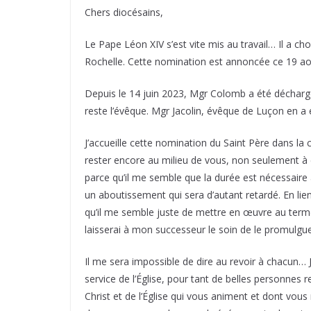
Chers diocésains,
Le Pape Léon XIV s’est vite mis au travail… Il a 
Rochelle. Cette nomination est annoncée ce 19 ao
Depuis le 14 juin 2023, Mgr Colomb a été décharg
reste l’évêque. Mgr Jacolin, évêque de Luçon en 
J’accueille cette nomination du Saint Père dans la 
rester encore au milieu de vous, non seulement à
parce qu’il me semble que la durée est nécessaire
un aboutissement qui sera d’autant retardé. En lien
qu’il me semble juste de mettre en œuvre au terme d
laisserai à mon successeur le soin de le promulgue
Il me sera impossible de dire au revoir à chacun… 
service de l’Église, pour tant de belles personnes 
Christ et de l’Église qui vous animent et dont vous