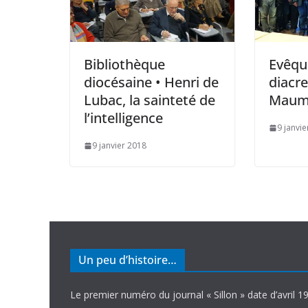
Bibliothèque
Evêque
diocésaine • Henri de
diacr
Lubac, la sainteté de
Maum
l’intelligence
9 janvi
9 janvier 2018
Un peu d’histoire…
Le premier numéro du journal « Sillon » date d’avril 1