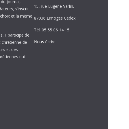
e du journal,
15, rue Eugène Varlin,
ateurs, s’inscrit
choix et la même
87036 Limoges Cedex.
Tél. 05 55 06 14 15
, il participe de
Nous écrire
et chrétienne de
urs et des
étiennes qui