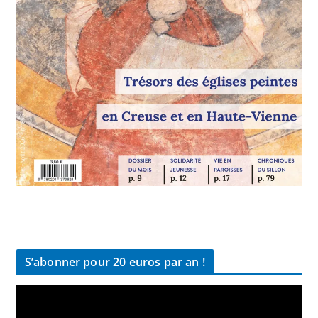
S’abonner pour 20 euros par an !
L
e